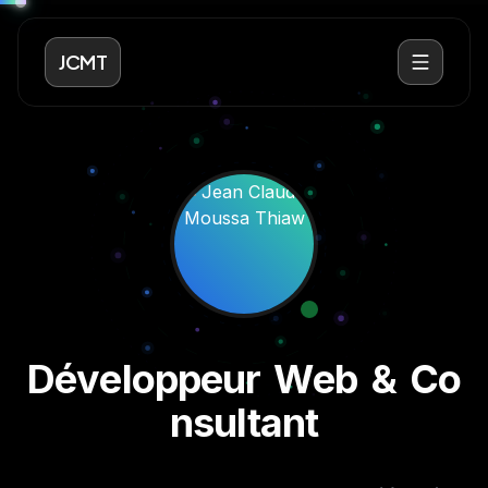
JCMT
D
é
v
e
l
o
p
p
e
u
r
W
e
b
&
C
o
n
s
u
l
t
a
n
t