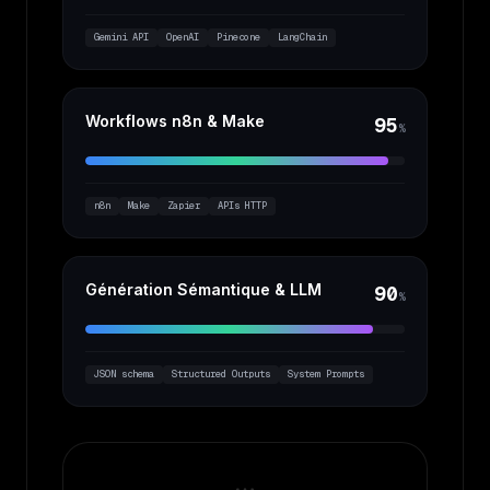
Gemini API
OpenAI
Pinecone
LangChain
Workflows n8n & Make
95
%
n8n
Make
Zapier
APIs HTTP
Génération Sémantique & LLM
90
%
JSON schema
Structured Outputs
System Prompts