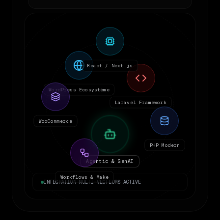
React / Next.js
WordPress Ecosystème
Laravel Framework
WooCommerce
PHP Modern
Agentic & GenAI
Workflows & Make
INTEGRATION MULTI-VECTEURS ACTIVE