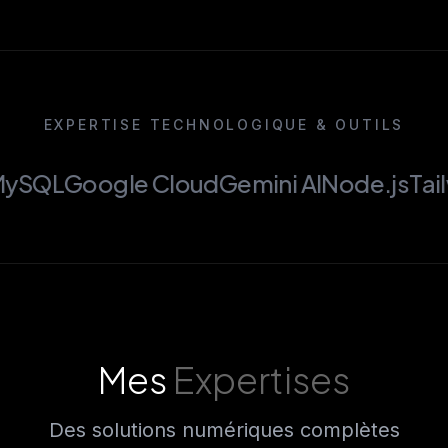
EXPERTISE TECHNOLOGIQUE & OUTILS
loud
Gemini AI
Node.js
Tailwind CSS
Larave
Mes
Expertises
Des solutions numériques complètes