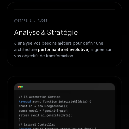
ÉTAPE 1 : AUDIT
Analyse & Stratégie
J'analyse vos besoins métiers pour définir une
architecture
performante et évolutive
, alignée sur
vos objectifs de transformation.
// IA Automation Service
keyword
async function integrateAI(data) {
const ai = new GoogleGenAI();
const model = 'gemini-3-pro';
return await ai.generate(data);
}
// Laravel Controller
keyword
public function store(Request $req) {